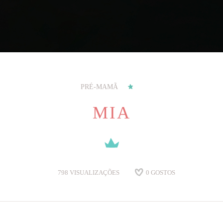
PRÉ-MAMÃ
MIA
798
VISUALIZAÇÕES
0
GOSTOS