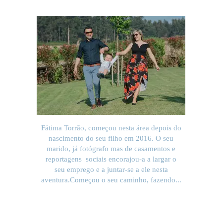
Fátima Torrão, começou nesta área depois do
nascimento do seu filho em 2016. O seu
marido, já fotógrafo mas de casamentos e
reportagens sociais encorajou-a a largar o
seu emprego e a juntar-se a ele nesta
aventura.Começou o seu caminho, fazendo...
SAIBA MAIS