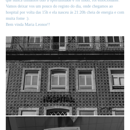
que nunca tínhamos tido a oportunidade e foi lindo, foi emocionante.
Vamos deixar vos um pouco do registo do dia, onde chegamos ao
hospital por volta das 15h e ela nasceu ás 21:20h cheia de energia e com
muita fome :).
Bem vinda Maria Leonor!!