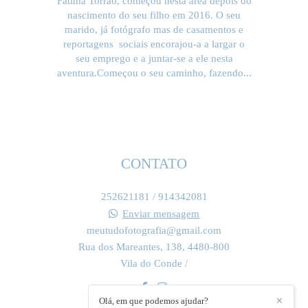
Fátima Torrão, começou nesta área depois do
nascimento do seu filho em 2016. O seu
marido, já fotógrafo mas de casamentos e
reportagens sociais encorajou-a a largar o
seu emprego e a juntar-se a ele nesta
aventura.Começou o seu caminho, fazendo...
SAIBA MAIS
CONTATO
252621181 / 914342081
Enviar mensagem
meutudofotografia@gmail.com
Rua dos Mareantes, 138, 4480-800
Vila do Conde /
Olá, em que podemos ajudar?
✕