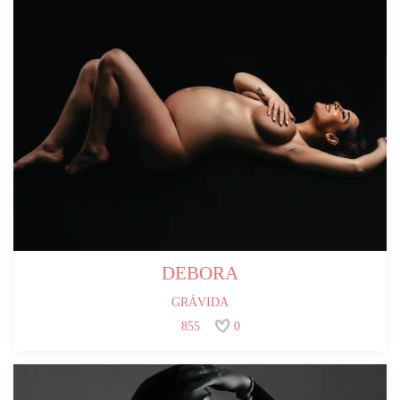
DEBORA
GRÁVIDA
855
0