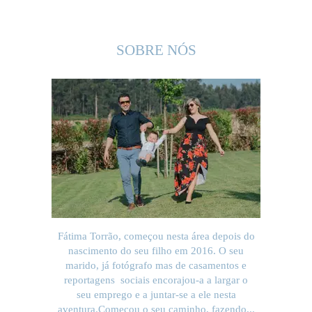
SOBRE NÓS
Fátima Torrão, começou nesta área depois do
nascimento do seu filho em 2016. O seu
marido, já fotógrafo mas de casamentos e
reportagens sociais encorajou-a a largar o
seu emprego e a juntar-se a ele nesta
aventura.Começou o seu caminho, fazendo...