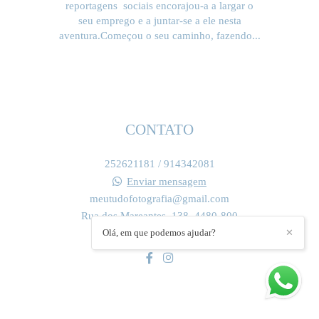
reportagens sociais encorajou-a a largar o
seu emprego e a juntar-se a ele nesta
aventura.Começou o seu caminho, fazendo...
SAIBA MAIS
CONTATO
252621181 / 914342081
Enviar mensagem
meutudofotografia@gmail.com
Rua dos Mareantes, 138, 4480-800
Vila do Conde /
Olá, em que podemos ajudar?
✕
CONTACTO