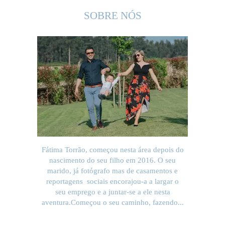
SOBRE NÓS
Fátima Torrão, começou nesta área depois do
nascimento do seu filho em 2016. O seu
marido, já fotógrafo mas de casamentos e
reportagens sociais encorajou-a a largar o
seu emprego e a juntar-se a ele nesta
aventura.Começou o seu caminho, fazendo...